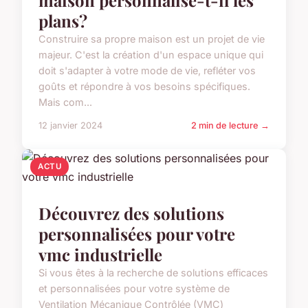
maison personnalise-t-il les
plans?
Construire sa propre maison est un projet de vie
majeur. C'est la création d'un espace unique qui
doit s'adapter à votre mode de vie, refléter vos
goûts et répondre à vos besoins spécifiques.
Mais com...
12 janvier 2024
2 min de lecture →
ACTU
Découvrez des solutions
personnalisées pour votre
vmc industrielle
Si vous êtes à la recherche de solutions efficaces
et personnalisées pour votre système de
Ventilation Mécanique Contrôlée (VMC)