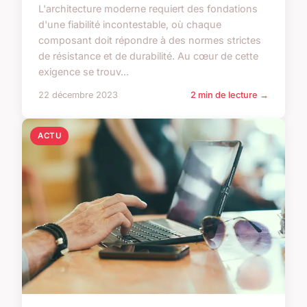
L'architecture moderne requiert des fondations
d'une fiabilité incontestable, où chaque
composant doit répondre à des normes strictes
de résistance et de durabilité. Au cœur de cette
exigence se trouv...
22 décembre 2023
2 min de lecture →
ACTU