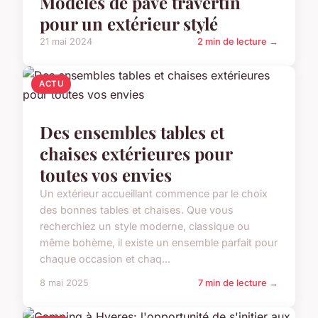
Modèles de pavé travertin
pour un extérieur stylé
21 mai 2024
2 min de lecture →
ACTU
Des ensembles tables et
chaises extérieures pour
toutes vos envies
Un extérieur accueillant commence par le choix
des bonnes tables et chaises. Que vous
recherchiez un style moderne, classique ou
même bohème, il existe un ensemble parfait pour
chaque occasion et chaq...
8 mai 2025
7 min de lecture →