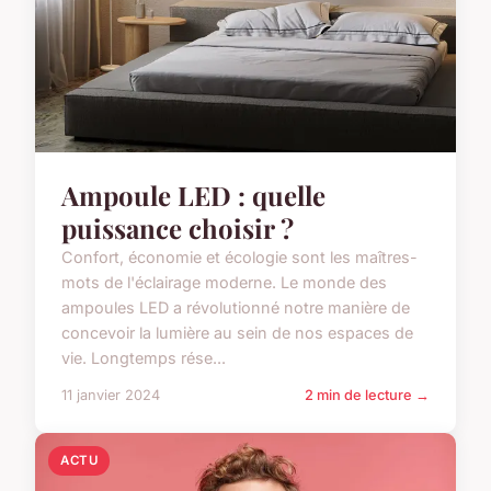
Ampoule LED : quelle
puissance choisir ?
Confort, économie et écologie sont les maîtres-
mots de l'éclairage moderne. Le monde des
ampoules LED a révolutionné notre manière de
concevoir la lumière au sein de nos espaces de
vie. Longtemps rése...
11 janvier 2024
2 min de lecture →
ACTU