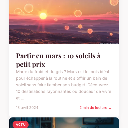
Partir en mars : 10 soleils à
petit prix
Marre du froid et du gris ? Mars est le mois idéal
pour échapper à la routine et s'offrir un bain de
soleil sans faire flamber son budget. Découvrez
10 destinations rayonnantes où douceur de vivre
et ...
18 avril 2024
2 min de lecture →
ACTU