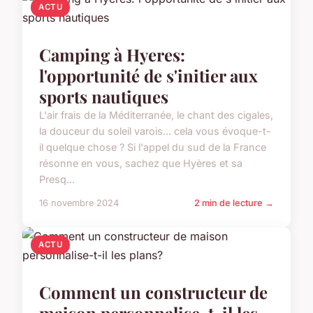
ACTU
Camping à Hyeres:
l'opportunité de s'initier aux
sports nautiques
L'air frais de la Méditerranée, le chant des cigales,
la douceur du soleil varois... cela vous évoque-t-
il quelque chose ? Si l'appel du sud de la France
résonne en vous, sachez que Hyères et sa
Presq...
16 novembre 2024
2 min de lecture →
ACTU
Comment un constructeur de