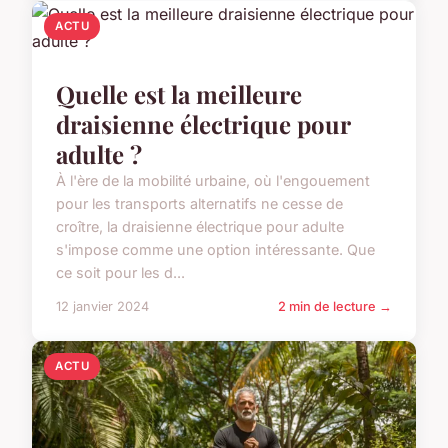
ACTU
Quelle est la meilleure
draisienne électrique pour
adulte ?
À l'ère de la mobilité urbaine, où l'engouement
pour les transports alternatifs ne cesse de
croître, la draisienne électrique pour adulte
s'impose comme une option intéressante. Que
ce soit pour les d...
12 janvier 2024
2 min de lecture →
ACTU