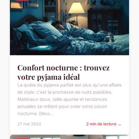
Confort nocturne : trouvez
votre pyjama idéal
La quête du pyjama parfait est plus qu'une affaire
de style: c'est la promesse de nuits paisibles.
Matériaux doux, taille ajustée et tendances
actuelles se mêlent pour créer votre cocon
nocturne. Déco...
27 mai 2024
2 min de lecture →