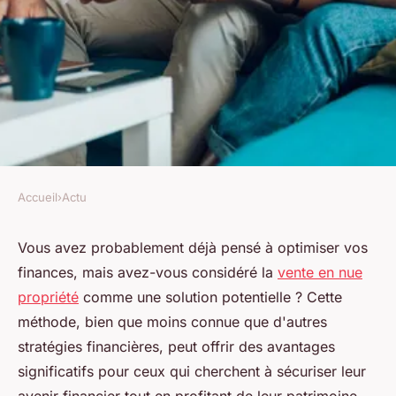
Accueil
›
Actu
ACTU
Optimisez vos finances grâce à
Vous avez probablement déjà pensé à optimiser vos
finances, mais avez-vous considéré la
vente en nue
la vente en nue propriété
propriété
comme une solution potentielle ? Cette
méthode, bien que moins connue que d'autres
toussaint
•
11 février 2025
•
7 min de lecture
stratégies financières, peut offrir des avantages
significatifs pour ceux qui cherchent à sécuriser leur