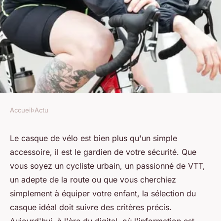
Accueil
›
Actu
ACTU
Comment choisir un casque de
Le casque de vélo est bien plus qu'un simple
accessoire, il est le gardien de votre sécurité. Que
vélo adapté à votre pratique ?
vous soyez un cycliste urbain, un passionné de VTT,
un adepte de la route ou que vous cherchiez
toussaint
•
27 décembre 2023
•
3 min de lecture
simplement à équiper votre enfant, la sélection du
casque idéal doit suivre des critères précis.