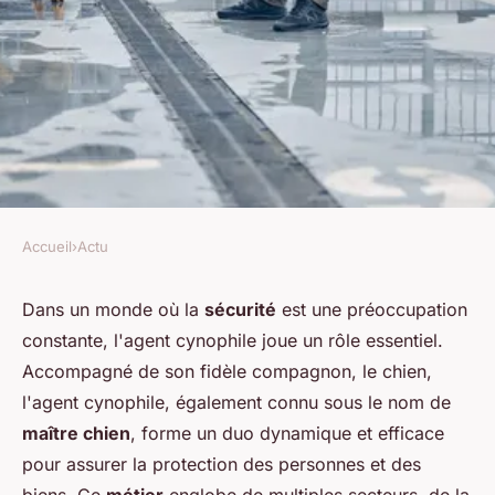
Accueil
›
Actu
ACTU
Quelles sont les missions d'un
Dans un monde où la
sécurité
est une préoccupation
constante, l'agent cynophile joue un rôle essentiel.
agent cynophile ?
Accompagné de son fidèle compagnon, le chien,
l'agent cynophile, également connu sous le nom de
toussaint
•
22 décembre 2023
•
2 min de lecture
maître chien
, forme un duo dynamique et efficace
pour assurer la protection des personnes et des