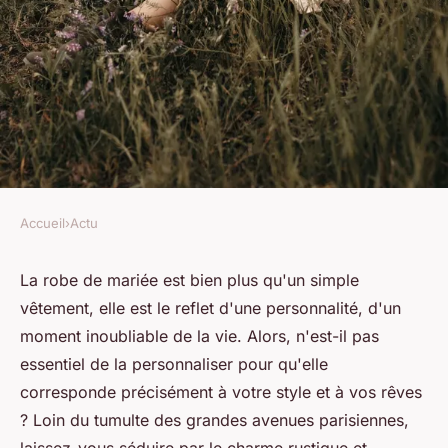
Accueil
›
Actu
ACTU
L'art de personnaliser sa robe
La robe de mariée est bien plus qu'un simple
vêtement, elle est le reflet d'une personnalité, d'un
champêtre : idées de
moment inoubliable de la vie. Alors, n'est-il pas
Modifications et Accessoires
essentiel de la personnaliser pour qu'elle
Uniques.
corresponde précisément à votre style et à vos rêves
? Loin du tumulte des grandes avenues parisiennes,
toussaint
•
16 décembre 2023
•
2 min de lecture