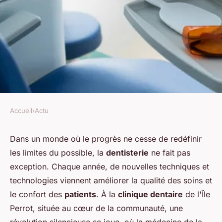
Accueil
›
Actu
ACTU
Quels sont les derniers
Dans un monde où le progrès ne cesse de redéfinir
les limites du possible, la
dentisterie
ne fait pas
développements en
exception. Chaque année, de nouvelles techniques et
dentisterie pratiqués à la
technologies viennent améliorer la qualité des soins et
clinique de l'Île Perrot ?
le confort des
patients
. À la
clinique dentaire
de l'Île
Perrot, située au cœur de la communauté, une
toussaint
•
25 novembre 2024
•
2 min de lecture