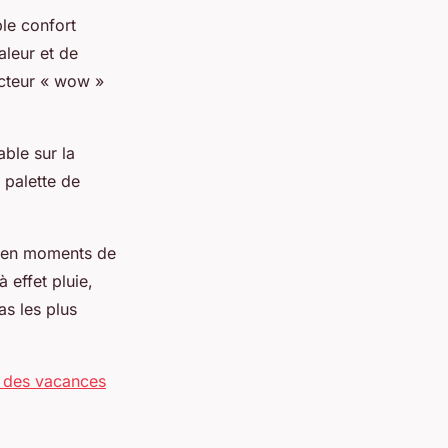
ple confort
leur et de
acteur « wow »
ble sur la
 palette de
es en moments de
 effet pluie,
s les plus
r des vacances