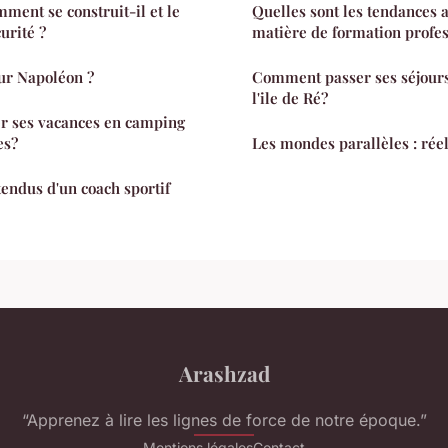
mment se construit-il et le
Quelles sont les tendances a
urité ?
matière de formation profes
ur Napoléon ?
Comment passer ses séjour
l'ile de Ré?
 ses vacances en camping
es?
Les mondes parallèles : réel
tendus d'un coach sportif
Arashzad
“Apprenez à lire les lignes de force de notre époque.”
Mentions légales
Contact