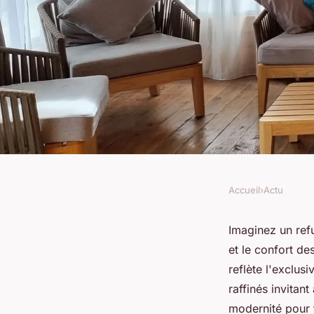
Accueil
›
Actu
ACTU
Déco chic pour cha
Imaginez un ref
et le confort de
en montagne
reflète l'exclus
raffinés invitant
modernité pour 