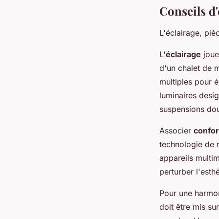
Conseils d'
L'éclairage, piè
L'
éclairage
joue
d'un chalet de m
multiples pour é
luminaires desi
suspensions doui
Associer
confo
technologie de 
appareils multi
perturber l'esth
Pour une harmon
doit être mis su