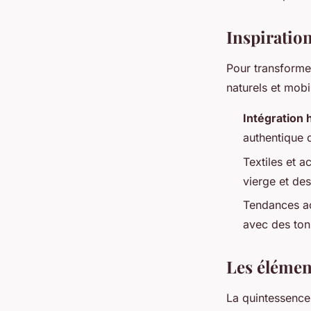
toussaint
•
25 avril 2024
•
2 min de lecture
Inspiratio
Pour transforme
naturels et mobi
Intégration
authentique 
Textiles et 
vierge et des
Tendances ac
avec des tons
Les élémen
La quintessence