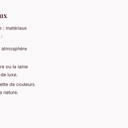
eux
e : matériaux
 :
ne atmosphère
e ou la laine
 de luxe.
ette de couleurs
a nature.