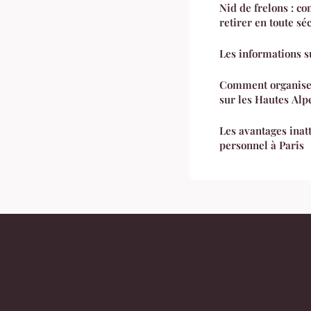
Nid de frelons : co
retirer en toute séc
Les informations s
Comment organiser
sur les Hautes Alp
Les avantages inat
personnel à Paris