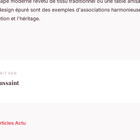
pé moderne revêtu de tissu traditionnel ou une table artis
design épuré sont des exemples d'associations harmonieuse
ation et l'héritage.
RIT PAR
ussaint
rticles Actu