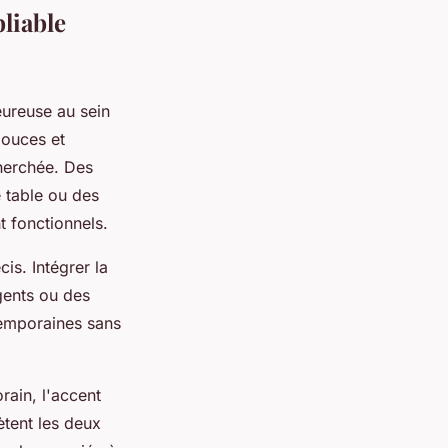
bliable
eureuse au sein
douces et
cherchée. Des
 table ou des
t fonctionnels.
is. Intégrer la
gents ou des
temporaines sans
ain, l'accent
ètent les deux