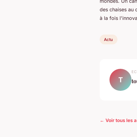
mondes. Un cana
des chaises au 
à la fois l'innov
Actu
EC
T
to
← Voir tous les a