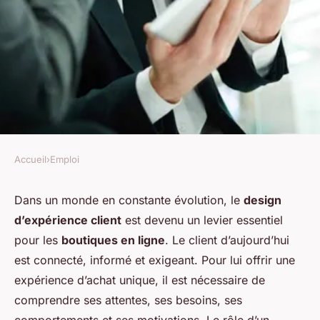
Accueil
›
Emploi
EMPLOI
Comment réussir en tant que
Dans un monde en constante évolution, le
design
d’expérience client
est devenu un levier essentiel
spécialiste en design
pour les
boutiques en ligne
. Le client d’aujourd’hui
d'expérience client pour les
est connecté, informé et exigeant. Pour lui offrir une
boutiques en ligne ?
expérience d’achat unique, il est nécessaire de
comprendre ses attentes, ses besoins, ses
toussaint
•
7 mars 2024
•
6 min de lecture