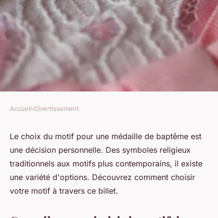
Accueil
›
Divertissement
DIVERTISSEMENT
Quel motif choisir pour sa
Le choix du motif pour une médaille de baptême est
une décision personnelle. Des symboles religieux
médaille de baptême ?
traditionnels aux motifs plus contemporains, il existe
une variété d'options. Découvrez comment choisir
toussaint
•
21 mars 2024
•
2 min de lecture
votre motif à travers ce billet.