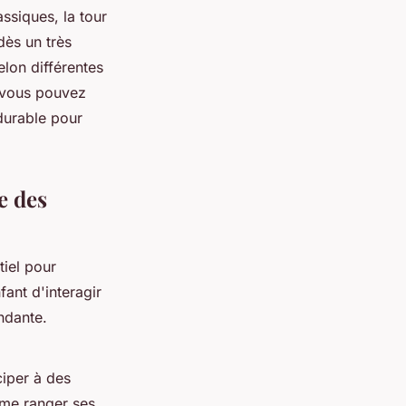
ssiques, la tour
dès un très
elon différentes
 vous pouvez
durable pour
e des
tiel pour
fant d'interagir
ndante.
ciper à des
ême ranger ses