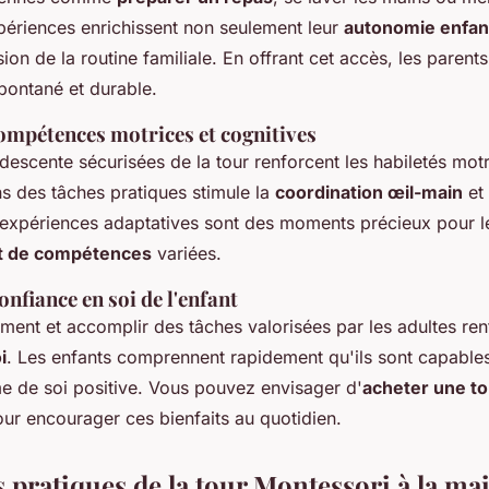
xpériences enrichissent non seulement leur
autonomie enfan
on de la routine familiale. En offrant cet accès, les paren
pontané et durable.
compétences motrices et cognitives
descente sécurisées de la tour renforcent les habiletés motr
ns des tâches pratiques stimule la
coordination œil-main
et 
 expériences adaptatives sont des moments précieux pour l
 de compétences
variées.
onfiance en soi de l'enfant
ement et accomplir des tâches valorisées par les adultes ren
i
. Les enfants comprennent rapidement qu'ils sont capables
me de soi positive. Vous pouvez envisager d'
acheter une t
ur encourager ces bienfaits au quotidien.
s pratiques de la tour Montessori à la ma