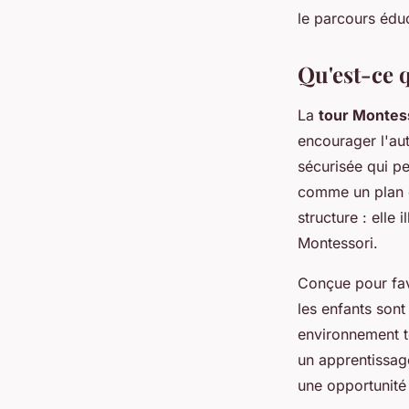
le parcours éduc
toussaint
•
17 février 2025
•
7 min de lecture
Qu'est-ce 
La
tour Montes
encourager l'aut
sécurisée qui pe
comme un plan de
structure : elle
Montessori.
Conçue pour favo
les enfants sont
environnement to
un apprentissag
une opportunité 