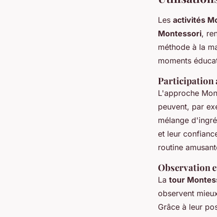
Les
activités M
Montessori
, re
méthode à la ma
moments éducat
Participation
L'approche Mont
peuvent, par ex
mélange d'ingré
et leur confian
routine amusant
Observation e
La
tour Montes
observent mieux
Grâce à leur pos