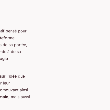
atif pensé pour
ateforme
s de sa portée,
u-delà de sa
gogie
sur l'idée que
r leur
romouvant ainsi
imale
, mais aussi