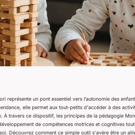
its d'une tour
ori représente un pont essentiel vers l’autonomie des enfa
pendance, elle permet aux tout-petits d'accéder à des activi
utonomie des
é. À travers ce dispositif, les principes de la pédagogie Mon
développement de compétences motrices et cognitives tout
soi. Découvrez comment ce simple outil s'avère être un all