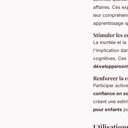
affaires. Ces e
leur compréhensi
apprentissage s
Stimuler les 
La montée et la 
l'implication da
cognitives. Ces
développement
Renforcer la c
Participer activ
confiance en so
créant une esti
pour enfants
po
Utilisation