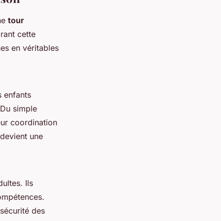
une
tour
rant cette
es en véritables
s enfants
 Du simple
eur coordination
devient une
ltes. Ils
compétences.
 sécurité des