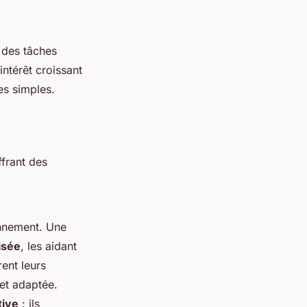
 des tâches
ntérêt croissant
es simples.
ffrant des
onnement. Une
isée
, les aidant
ent leurs
et adaptée.
tive
: ils