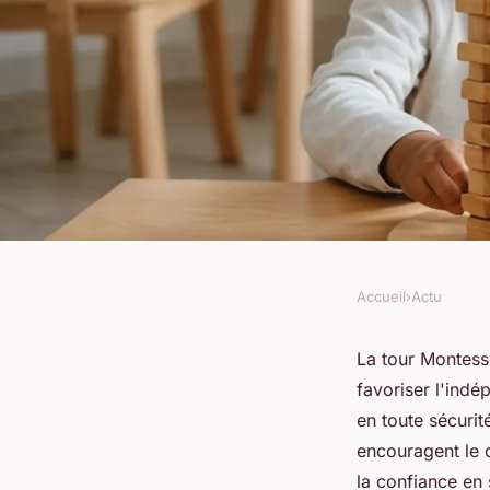
Accueil
›
Actu
ACTU
Découvrez les bienfa
La tour Montess
favoriser l'indé
montessori pour l'a
en toute sécurit
encouragent le 
enfants
la confiance en 