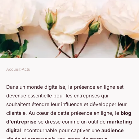
Accueil
›
Actu
ACTU
Quelles sont les étapes pour
Dans un monde digitalisé, la présence en ligne est
devenue essentielle pour les entreprises qui
créer un blog d'entreprise
souhaitent étendre leur influence et développer leur
performant?
clientèle. Au cœur de cette présence en ligne, le
blog
d'entreprise
se dresse comme un outil de
marketing
toussaint
•
13 janvier 2024
•
2 min de lecture
digital
incontournable pour captiver une
audience